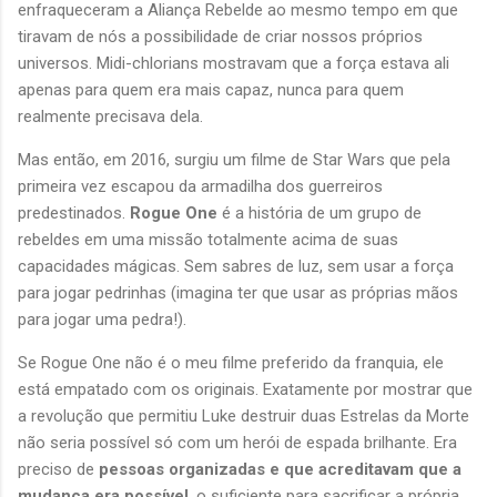
enfraqueceram a Aliança Rebelde ao mesmo tempo em que
tiravam de nós a possibilidade de criar nossos próprios
universos. Midi-chlorians mostravam que a força estava ali
apenas para quem era mais capaz, nunca para quem
realmente precisava dela.
Mas então, em 2016, surgiu um filme de Star Wars que pela
primeira vez escapou da armadilha dos guerreiros
predestinados.
Rogue One
é a história de um grupo de
rebeldes em uma missão totalmente acima de suas
capacidades mágicas. Sem sabres de luz, sem usar a força
para jogar pedrinhas (imagina ter que usar as próprias mãos
para jogar uma pedra!).
Se Rogue One não é o meu filme preferido da franquia, ele
está empatado com os originais. Exatamente por mostrar que
a revolução que permitiu Luke destruir duas Estrelas da Morte
não seria possível só com um herói de espada brilhante. Era
preciso de
pessoas organizadas e que acreditavam que a
mudança era possível
, o suficiente para sacrificar a própria