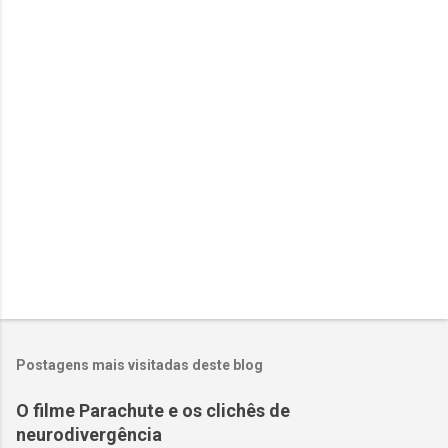
á
r
i
o
s
Postagens mais visitadas deste blog
O filme Parachute e os clichês de
neurodivergência