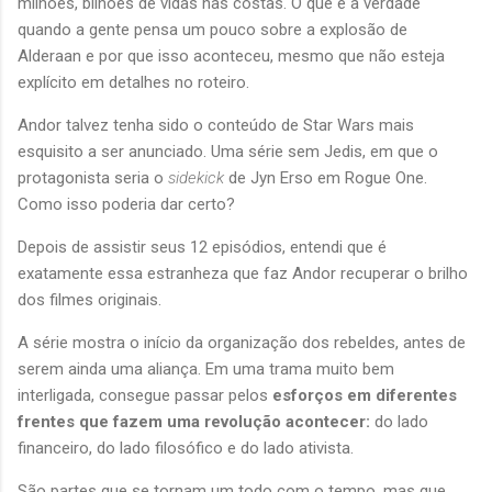
milhões, bilhões de vidas nas costas. O que é a verdade
quando a gente pensa um pouco sobre a explosão de
Alderaan e por que isso aconteceu, mesmo que não esteja
explícito em detalhes no roteiro.
Andor talvez tenha sido o conteúdo de Star Wars mais
esquisito a ser anunciado. Uma série sem Jedis, em que o
protagonista seria o
sidekick
de Jyn Erso em Rogue One.
Como isso poderia dar certo?
Depois de assistir seus 12 episódios, entendi que é
exatamente essa estranheza que faz Andor recuperar o brilho
dos filmes originais.
A série mostra o início da organização dos rebeldes, antes de
serem ainda uma aliança. Em uma trama muito bem
interligada, consegue passar pelos
esforços em diferentes
frentes que fazem uma revolução acontecer:
do lado
financeiro, do lado filosófico e do lado ativista.
São partes que se tornam um todo com o tempo, mas que