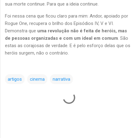
sua morte continue. Para que a ideia continue.
Foi nessa cena que ficou claro para mim: Andor, apoiado por
Rogue One, recupera o brilho dos Episódios IV, V e VI.
Demonstra que
uma revolução não é feita de heróis, mas
de pessoas organizadas e com um ideal em comum
. São
estas as corajosas de verdade. E é pelo esforço delas que os
heróis surgem, não o contrário.
artigos
cinema
narrativa
C
o
m
e
n
t