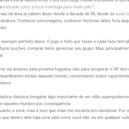
 ainda está amadurecendo e por isso pega muitas estruturas empre
na
esticada como pouca manteiga para muito pão™
.
nais da área já sabem disso desde a década de 90, desde os
audio l
cenários. Conhecer personagens, conhecer histórias deles fora da
dor.
exemplo perfeito disso. O jogo é feito por fases e cada fase tem 
fazer poções, comprar itens, gerenciar seu grupo. Mas, principalme
as
.
 me via ansioso pela próxima fogueira, não para recuperar o HP d
ompartilharem lendas daquele mundo, conversarem sobre característ
tinos.
ástica clássica (resgatar algo importante de um vilão superpoderoso
 e aqueles mundos por consequência.
quanto a você, mas é isso que mais me encanta em narrativas. Por i
que dentro dele haja uma vida como você não viu em qualquer outr