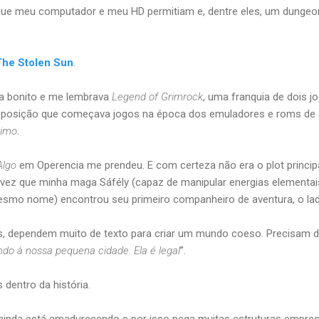
 que meu computador e meu HD permitiam e, dentre eles, um dungeon
The Stolen Sun
.
ia bonito e me lembrava
Legend of Grimrock
, uma franquia de dois j
osição que começava jogos na época dos emuladores e roms de
ximo
.
Algo
em Operencia me prendeu. E com certeza não era o plot princip
 vez que minha maga Sáfély (capaz de manipular energias elementai
smo nome) encontrou seu primeiro companheiro de aventura, o lad
s, dependem muito de texto para criar um mundo coeso. Precisam 
do à nossa pequena cidade. Ela é legal
”.
 dentro da história.