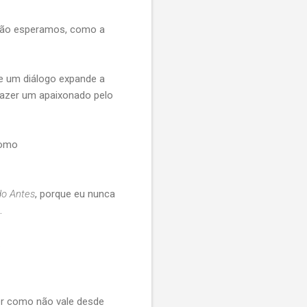
 não esperamos, como a
ue um diálogo expande a
 fazer um apaixonado pelo
como
 do Antes
, porque eu nunca
.
.
er como não vale desde