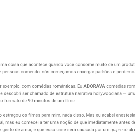
.
ma coisa que acontece quando você consome muito de um produto 
de pessoas comendo: nós começamos enxergar padrões e perdemos a 
or exemplo, com comédias românticas. Eu
ADORAVA
comédias român
e descobri ser chamado de estrutura narrativa hollywoodiana — um
no formato de 90 minutos de um filme.
ão estragou os filmes para mim, nada disso. Mas eu acabei anestes
 final, mas eu comecei a ter uma noção de que imediatamente antes d
de gesto de amor, e que essa crise será causada por um
quiprocó
ali