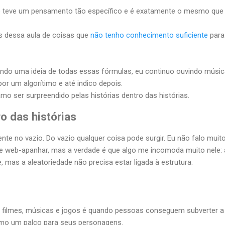
cê teve um pensamento tão específico e é exatamente o mesmo que e
is dessa aula de coisas que
não tenho conhecimento suficiente
para
ndo uma ideia de todas essas fórmulas, eu continuo ouvindo música
or um algorítimo e até indico depois.
mo ser surpreendido pelas histórias dentro das histórias.
ro das histórias
ente no vazio. Do vazio qualquer coisa pode surgir. Eu não falo mui
 web-apanhar, mas a verdade é que algo me incomoda muito nele: 
, mas a aleatoriedade não precisa estar ligada à estrutura.
filmes, músicas e jogos é quando pessoas conseguem subverter a 
como um palco para seus personagens.