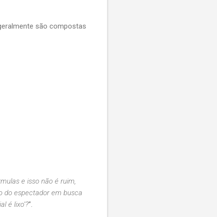
s geralmente são compostas
rmulas e isso não é ruim,
nto do espectador em busca
 é lixo’?
”.