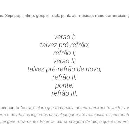
 Seja pop, latino, gospel, rock, punk, as músicas mais comerciai
verso I;
talvez pré-refrão;
refrão I;
verso II;
talvez pré-refrão de novo;
refrão II;
ponte;
refrão III.
 pensando “
peraí, é claro que toda mídia de entretenimento vai ter fó
rto e de atalhos legítimos para alcançar e até manipular o sentime
e gere movimento. Você vai dar uma agora de ‘ain, o que é comercial