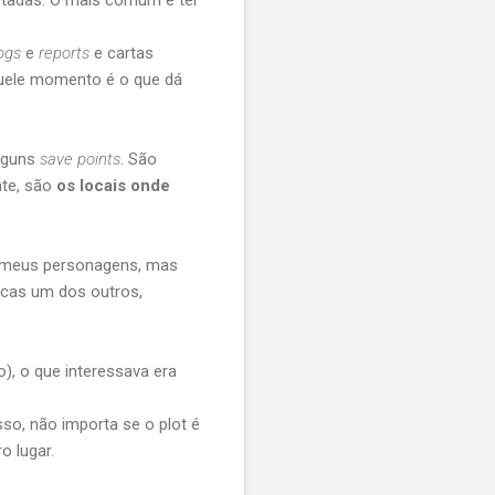
stadas. O mais comum é ter
ogs
e
reports
e cartas
quele momento é o que dá
alguns
save points
. São
nte, são
os locais onde
os meus personagens, mas
icas um dos outros,
), o que interessava era
sso, não importa se o plot é
o lugar.