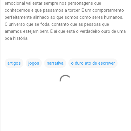
emocional vai estar sempre nos personagens que
conhecemos e que passamos a torcer. É um comportamento
perfeitamente alinhado ao que somos como seres humanos.
O universo que se foda, contanto que as pessoas que
amamos estejam bem. É aí que está o verdadeiro ouro de uma
boa história.
artigos
jogos
narrativa
o duro ato de escrever
C
o
m
e
n
t
á