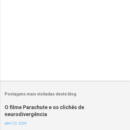
r
i
o
s
Postagens mais visitadas deste blog
O filme Parachute e os clichês de
neurodivergência
abril 23, 2024