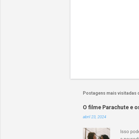
i
o
s
Postagens mais visitadas 
O filme Parachute e o
abril 23, 2024
Isso pod