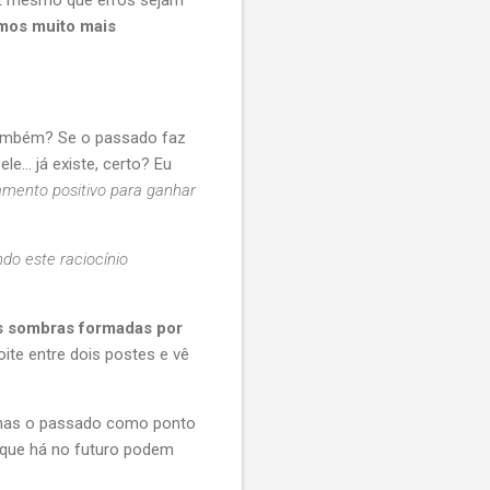
. E mesmo que erros sejam
mos muito mais
ambém? Se o passado faz
e... já existe, certo? Eu
amento positivo para ganhar
do este raciocínio
 sombras formadas por
ite entre dois postes e vê
enas o passado como ponto
o que há no futuro podem