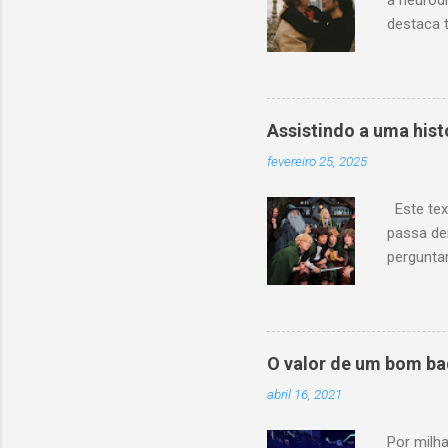
a neurod
destaca t
maior ao 
Parachut
Kendrick
cativou 
Assistindo a uma hist
pensar e
fevereiro 25, 2025
no cinem
que Para
Este tex
presentes
passa de
perguntar
impressi
fazer seg
ver com 
exatamen
O valor de um bom ba
acidente
abril 16, 2021
de mais 
para um 
Por milh