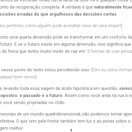
entos de escolhas feitas numa tarde de dois mil e qualquer coisa
ponto da recuperação completa. A verdade é que
naturalmente fica
cisões erradas do que orgulhosos das decisões certas
.
es perfeitas, como alguém pode acreditar nisso de cara limpa?
)
como uma quarta dimensão pode se transformar em um conforto t
uturo. E se o futuro existe em alguma dimensão, isso significa que el
a da física que tenho muito medo de cair em
"5 formas de usar pens
 nesse ponto do texto estou percebendo isso. (
Sim eu estou forman
qualquer bom senso
)
e, levando toda essa viagem de ácido hipotética em questão,
somos
 opostos: o passado e o futuro
. Assim como você anda na rua à no
e você sendo projetadas no chão.
nsionais de um mundo quadridimensional, não podemos tomar ap
definitiva. O que vem pela frente também tem luz e as pistas sobre 
agem melhor.