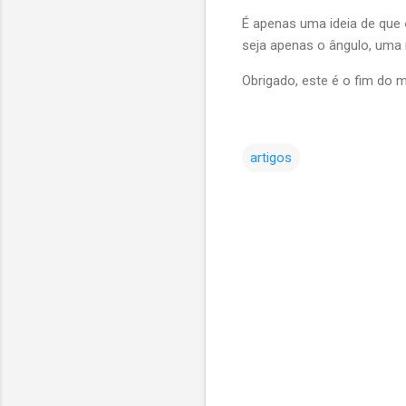
É apenas uma ideia de que
seja apenas o ângulo, uma 
Obrigado, este é o fim do
artigos
C
o
m
e
n
t
á
r