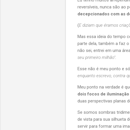
Eu tenho muitos arrependim
reversíveis, nunca são ao 
decepcionados com as de
(
E diziam que éramos criaçõ
Mas essa ideia do tempo 
parte dela, também a faz o f
não sei, entrei em uma áre
seu primeiro milhão"
.
Esse não é meu ponto e só
enquanto escrevo, contra 
Meu ponto na verdade é qu
dois focos de iluminação
duas perspectivas planas d
Se somos sombras tridime
de vista para sua silhueta 
servir para formar uma im