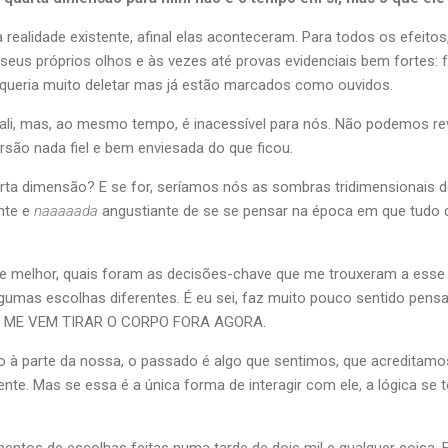
alidade existente, afinal elas aconteceram. Para todos os efeito
seus próprios olhos e às vezes até provas evidenciais bem fortes:
 queria muito deletar mas já estão marcados como ouvidos.
li, mas, ao mesmo tempo, é inacessível para nós. Não podemos revisi
são nada fiel e bem enviesada do que ficou.
arta dimensão? E se for, seríamos nós as sombras tridimensionais 
nte e
naaaaada
angustiante de se se pensar na época em que tudo q
 de melhor, quais foram as decisões-chave que me trouxeram a ess
umas escolhas diferentes. É eu sei, faz muito pouco sentido pensa
O ME VEM TIRAR O CORPO FORA AGORA.
 parte da nossa, o passado é algo que sentimos, que acreditamos
nte. Mas se essa é a única forma de interagir com ele, a lógica se 