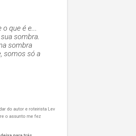
o que é e...
 sua sombra.
uma sombra
e, somos só a
ar do autor e roteirista Lev
re o assunto me fez
eixa para trás.