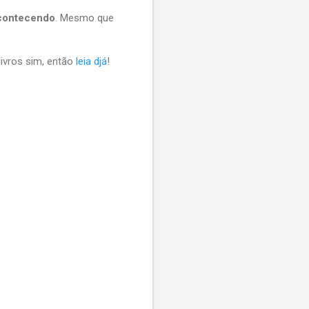
acontecendo
. Mesmo que
ivros sim, então
leia djá
!