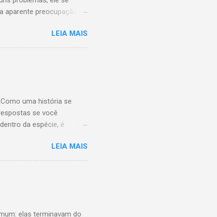
uns problemas, ele se
é a aparente preocupação
 mais o excelente
LEIA MAIS
 no The Bellas com a Anna
a explicar o que mais me
dinho. Mas só conseguir
ntais que vejo retratados
o realidade. Eu entendi o
s lugares-comuns tão
 Como uma história se
respostas se você
dentro da espécie, é
ados neurônios conseguem
LEIA MAIS
 aqui pode não ter nada a
em uma experiência
do um multiverso por
ada em um mundo imaginário
os da imaginação mesmo
r histórias Eu imagino que
comum: elas terminavam do